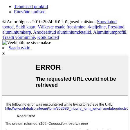
Tehnilised punktid
Ettevõtte uudised
© Autoriõigus - 2010-2024: Kõik õigused kaitstud.
Soovitatud
tooted
,
Saidi kaart
,
Väikeste osade freesimine
,
4-teljeline
,
Pressitud
alumiiniumkarp
,
Anodeeritud alumiiniumdetailid
,
Alumiiniumprofiil
,
Traadi vormimine
,
Kõik tooted
Saada e-kiri
x