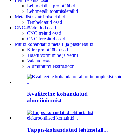
Lehtmetallist osad
Lehtmetallist prototüübid
Lehtmetalli tootmisdetailid
Metallist stantsimisdetailid
Tembeldatud osad
CNC-töödeldud osad
CNC-treitud osad
CNC freesitud osad
Muud kohandatud metall- ja plastdetailid
Kiire prototüübi osad
Traadi vormimine ja vedru
Valatud osad
Alumiiniumi ekstrusioon
Kvaliteetne kohandatud
alumiiniumist ...
Täppis-kohandatud lehtmetall...