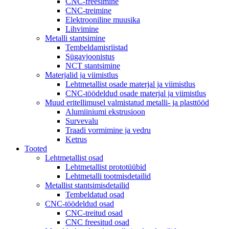
CNC-freesimine
CNC-treimine
Elektrooniline muusika
Lihvimine
Metalli stantsimine
Tembeldamisriistad
Sügavjoonistus
NCT stantsimine
Materjalid ja viimistlus
Lehtmetallist osade materjal ja viimistlus
CNC-töödeldud osade materjal ja viimistlus
Muud eritellimusel valmistatud metalli- ja plasttööd
Alumiiniumi ekstrusioon
Survevalu
Traadi vormimine ja vedru
Ketrus
Tooted
Lehtmetallist osad
Lehtmetallist prototüübid
Lehtmetalli tootmisdetailid
Metallist stantsimisdetailid
Tembeldatud osad
CNC-töödeldud osad
CNC-treitud osad
CNC freesitud osad