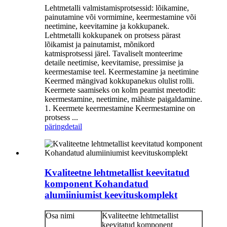
Lehtmetalli valmistamisprotsessid: lõikamine,
painutamine või vormimine, keermestamine või
neetimine, keevitamine ja kokkupanek.
Lehtmetalli kokkupanek on protsess pärast
lõikamist ja painutamist, mõnikord
katmisprotsessi järel. Tavaliselt monteerime
detaile neetimise, keevitamise, pressimise ja
keermestamise teel. Keermestamine ja neetimine
Keermed mängivad kokkupanekus olulist rolli.
Keermete saamiseks on kolm peamist meetodit:
keermestamine, neetimine, mähiste paigaldamine.
1. Keermete keermestamine Keermestamine on
protsess ...
päring
detail
Kvaliteetne lehtmetallist keevitatud
komponent Kohandatud
alumiiniumist keevituskomplekt
Osa nimi
Kvaliteetne lehtmetallist
keevitatud komponent