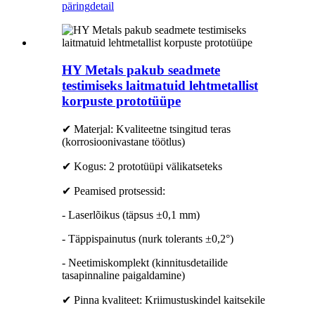
päring
detail
HY Metals pakub seadmete
testimiseks laitmatuid lehtmetallist
korpuste prototüüpe
✔ Materjal: Kvaliteetne tsingitud teras
(korrosioonivastane töötlus)
✔ Kogus: 2 prototüüpi välikatseteks
✔ Peamised protsessid:
- Laserlõikus (täpsus ±0,1 mm)
- Täppispainutus (nurk tolerants ±0,2°)
- Neetimiskomplekt (kinnitusdetailide
tasapinnaline paigaldamine)
✔ Pinna kvaliteet: Kriimustuskindel kaitsekile