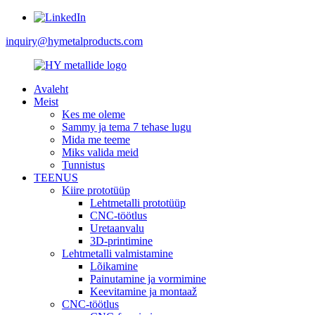
inquiry@hymetalproducts.com
Avaleht
Meist
Kes me oleme
Sammy ja tema 7 tehase lugu
Mida me teeme
Miks valida meid
Tunnistus
TEENUS
Kiire prototüüp
Lehtmetalli prototüüp
CNC-töötlus
Uretaanvalu
3D-printimine
Lehtmetalli valmistamine
Lõikamine
Painutamine ja vormimine
Keevitamine ja montaaž
CNC-töötlus