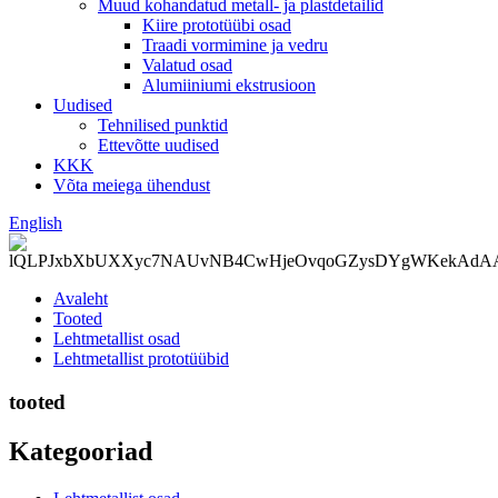
Muud kohandatud metall- ja plastdetailid
Kiire prototüübi osad
Traadi vormimine ja vedru
Valatud osad
Alumiiniumi ekstrusioon
Uudised
Tehnilised punktid
Ettevõtte uudised
KKK
Võta meiega ühendust
English
Avaleht
Tooted
Lehtmetallist osad
Lehtmetallist prototüübid
tooted
Kategooriad