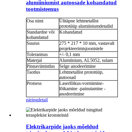
alumiiniumist autoosade kohandatud
tootmisteenus
Osa nimi
Ülitäpne lehtmetallist
prototüüp alumiiniumdetailid
Standardne või
Kohandatud
kohandatud
Suurus
275 * 217 * 10 mm, vastavalt
projekteerimisjoonistele
Tolerantsus
+/- 0,1 mm
Materjal
Alumiinium, AL5052, sulam
Pinnaviimistlus
Selge anodeerimine
Taotlus
Lehtmetallist prototüüp,
autoosad
Protsess
Laserlõikus-vormimine-
lõikamine -painutamine -
anodeerimine
päring
detail
Elektrikarpide jaoks mõeldud