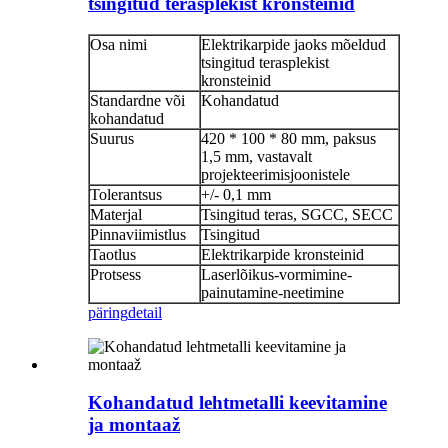
tsingitud terasplekist kronsteinid
Osa nimi
Elektrikarpide jaoks mõeldud
tsingitud terasplekist
kronsteinid
Standardne või
Kohandatud
kohandatud
Suurus
420 * 100 * 80 mm, paksus
1,5 mm, vastavalt
projekteerimisjoonistele
Tolerantsus
+/- 0,1 mm
Materjal
Tsingitud teras, SGCC, SECC
Pinnaviimistlus
Tsingitud
Taotlus
Elektrikarpide kronsteinid
Protsess
Laserlõikus-vormimine-
painutamine-neetimine
päring
detail
Kohandatud lehtmetalli keevitamine
ja montaaž