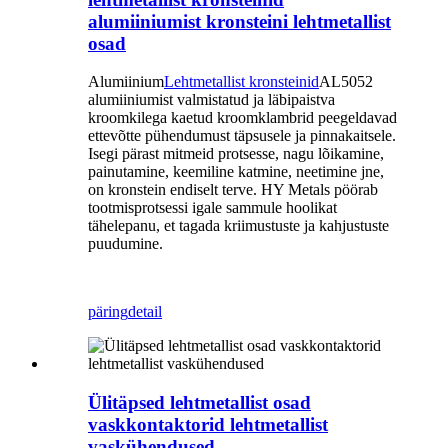
alumiiniumist kronsteini lehtmetallist
osad
Alumiinium
Lehtmetallist kronsteinid
AL5052
alumiiniumist valmistatud ja läbipaistva
kroomkilega kaetud kroomklambrid peegeldavad
ettevõtte pühendumust täpsusele ja pinnakaitsele.
Isegi pärast mitmeid protsesse, nagu lõikamine,
painutamine, keemiline katmine, neetimine jne,
on kronstein endiselt terve. HY Metals pöörab
tootmisprotsessi igale sammule hoolikat
tähelepanu, et tagada kriimustuste ja kahjustuste
puudumine.
päring
detail
Ülitäpsed lehtmetallist osad
vaskkontaktorid lehtmetallist
vaskühendused