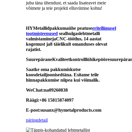
juba täna ühendust, et saada lisateavet meie
võimete ja teie projekti elluviimise kohta!
H
Y
Metallid
pakkuma
ühe peatuse
eritellimusel
tootmisteenused
sealhulgas
lehtmetalli
valmistamine
ja
CNC-töötlus
, 14 aastat
kogemust ja
8 täielikult omanduses olevat
rajatist
.
Suurepärane
Kvaliteet
kontroll
lühike
pööre
suurepära
Saatke oma pakkumiskutse
koos
detailjoonised
täna. Esitame teile
hinnapakkumise niipea kui võimalik.
WeChat:
na09260838
Räägi:
+86 15815874097
E-post:
susanx@hymetalproducts.com
päring
detail