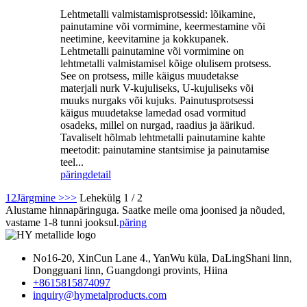
Lehtmetalli valmistamisprotsessid: lõikamine,
painutamine või vormimine, keermestamine või
neetimine, keevitamine ja kokkupanek.
Lehtmetalli painutamine või vormimine on
lehtmetalli valmistamisel kõige olulisem protsess.
See on protsess, mille käigus muudetakse
materjali nurk V-kujuliseks, U-kujuliseks või
muuks nurgaks või kujuks. Painutusprotsessi
käigus muudetakse lamedad osad vormitud
osadeks, millel on nurgad, raadius ja äärikud.
Tavaliselt hõlmab lehtmetalli painutamine kahte
meetodit: painutamine stantsimise ja painutamise
teel...
päring
detail
1
2
Järgmine >
>>
Lehekülg 1 / 2
Alustame hinnapäringuga. Saatke meile oma joonised ja nõuded,
vastame 1-8 tunni jooksul.
päring
No16-20, XinCun Lane 4., YanWu küla, DaLingShani linn,
Dongguani linn, Guangdongi provints, Hiina
+8615815874097
inquiry@hymetalproducts.com