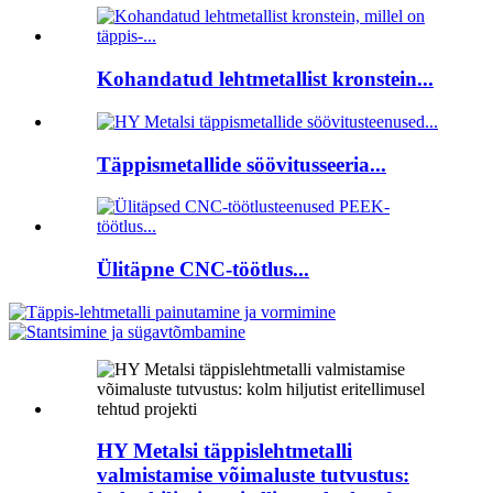
Kohandatud lehtmetallist kronstein...
Täppismetallide söövitusseeria...
Ülitäpne CNC-töötlus...
HY Metalsi täppislehtmetalli
valmistamise võimaluste tutvustus: