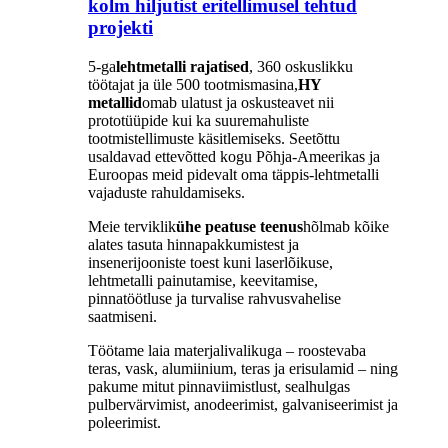
kolm hiljutist eritellimusel tehtud
projekti
5-ga
lehtmetalli rajatised
, 360 oskuslikku
töötajat ja üle 500 tootmismasina,
HY
metallid
omab ulatust ja oskusteavet nii
prototüüpide kui ka suuremahuliste
tootmistellimuste käsitlemiseks. Seetõttu
usaldavad ettevõtted kogu Põhja-Ameerikas ja
Euroopas meid pidevalt oma täppis-lehtmetalli
vajaduste rahuldamiseks.
Meie terviklik
ühe peatuse teenus
hõlmab kõike
alates tasuta hinnapakkumistest ja
insenerijooniste toest kuni laserlõikuse,
lehtmetalli painutamise, keevitamise,
pinnatöötluse ja turvalise rahvusvahelise
saatmiseni.
Töötame laia materjalivalikuga – roostevaba
teras, vask, alumiinium, teras ja erisulamid – ning
pakume mitut pinnaviimistlust, sealhulgas
pulbervärvimist, anodeerimist, galvaniseerimist ja
poleerimist.