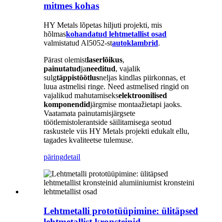
mitmes kohas
HY Metals lõpetas hiljuti projekti, mis
hõlmas
kohandatud lehtmetallist osad
valmistatud Al5052-st
autoklambrid
.
Pärast olemist
laserlõikus
,
painutatud
ja
needitud
, vajalik
sulg
täppistöötlus
neljas kindlas piirkonnas, et
luua astmelisi ringe. Need astmelised ringid on
vajalikud mahutamiseks
elektroonilised
komponendid
järgmise montaažietapi jaoks.
Vaatamata painutamisjärgsete
töötlemistolerantside säilitamisega seotud
raskustele viis HY Metals projekti edukalt ellu,
tagades kvaliteetse tulemuse.
päring
detail
Lehtmetalli prototüüpimine: ülitäpsed
lehtmetallist kronsteinid