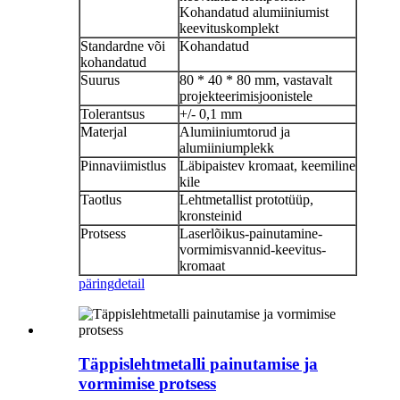
Kohandatud alumiiniumist
keevituskomplekt
Standardne või
Kohandatud
kohandatud
Suurus
80 * 40 * 80 mm, vastavalt
projekteerimisjoonistele
Tolerantsus
+/- 0,1 mm
Materjal
Alumiiniumtorud ja
alumiiniumplekk
Pinnaviimistlus
Läbipaistev kromaat, keemiline
kile
Taotlus
Lehtmetallist prototüüp,
kronsteinid
Protsess
Laserlõikus-painutamine-
vormimisvannid-keevitus-
kromaat
päring
detail
Täppislehtmetalli painutamise ja
vormimise protsess