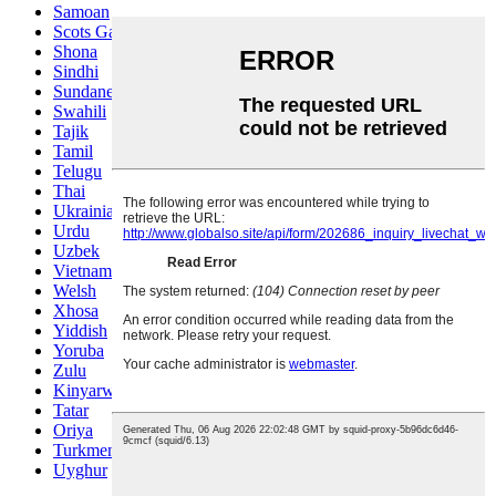
Samoan
Scots Gaelic
Shona
Sindhi
Sundanese
Swahili
Tajik
Tamil
Telugu
Thai
Ukrainian
Urdu
Uzbek
Vietnamese
Welsh
Xhosa
Yiddish
Yoruba
Zulu
Kinyarwanda
Tatar
Oriya
Turkmen
Uyghur