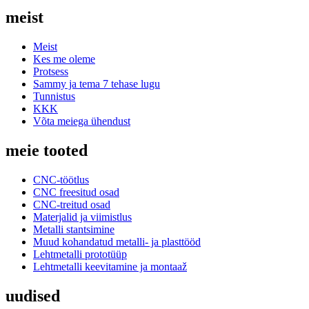
meist
Meist
Kes me oleme
Protsess
Sammy ja tema 7 tehase lugu
Tunnistus
KKK
Võta meiega ühendust
meie tooted
CNC-töötlus
CNC freesitud osad
CNC-treitud osad
Materjalid ja viimistlus
Metalli stantsimine
Muud kohandatud metalli- ja plasttööd
Lehtmetalli prototüüp
Lehtmetalli keevitamine ja montaaž
uudised