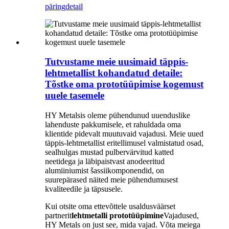
päring
detail
Tutvustame meie uusimaid täppis-
lehtmetallist kohandatud detaile:
Tõstke oma prototüüpimise kogemust
uuele tasemele
HY Metalsis oleme pühendunud uuenduslike
lahenduste pakkumisele, et rahuldada oma
klientide pidevalt muutuvaid vajadusi. Meie uued
täppis-lehtmetallist eritellimusel valmistatud osad,
sealhulgas mustad pulbervärvitud katted
neetidega ja läbipaistvast anodeeritud
alumiiniumist šassiikomponendid, on
suurepärased näited meie pühendumusest
kvaliteedile ja täpsusele.
Kui otsite oma ettevõttele usaldusväärset
partnerit
lehtmetalli prototüüpimine
Vajadused,
HY Metals on just see, mida vajad. Võta meiega