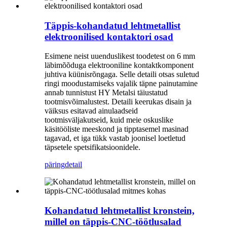
Täppis-kohandatud lehtmetallist
elektroonilised kontaktori osad
Esimene neist uuenduslikest toodetest on 6 mm
läbimõõduga elektrooniline kontaktkomponent
juhtiva küünisrõngaga. Selle detaili otsas suletud
ringi moodustamiseks vajalik täpne painutamine
annab tunnistust HY Metalsi täiustatud
tootmisvõimalustest. Detaili keerukas disain ja
väiksus esitavad ainulaadseid
tootmisväljakutseid, kuid meie oskuslike
käsitööliste meeskond ja tipptasemel masinad
tagavad, et iga tükk vastab joonisel loetletud
täpsetele spetsifikatsioonidele.
päring
detail
Kohandatud lehtmetallist kronstein,
millel on täppis-CNC-töötlusalad