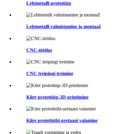
Lehtmetalli prototüüp
Lehtmetalli valmistamine ja montaaž
CNC-töötlus
CNC treipingi treimine
Kiire prototüüp-3D-printimine
Kiire prototüübi-uretaani valamine