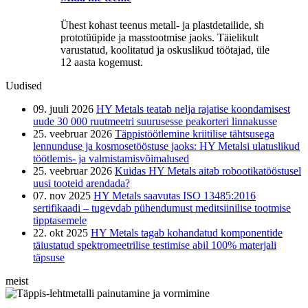
Ühest kohast teenus metall- ja plastdetailide, sh
prototüüpide ja masstootmise jaoks. Täielikult
varustatud, koolitatud ja oskuslikud töötajad, üle
12 aasta kogemust.
Uudised
09. juuli 2026
HY Metals teatab nelja rajatise koondamisest
uude 30 000 ruutmeetri suurusesse peakorteri linnakusse
25. veebruar 2026
Täppistöötlemine kriitilise tähtsusega
lennunduse ja kosmosetööstuse jaoks: HY Metalsi ulatuslikud
töötlemis- ja valmistamisvõimalused
25. veebruar 2026
Kuidas HY Metals aitab robootikatööstusel
uusi tooteid arendada?
07. nov 2025
HY Metals saavutas ISO 13485:2016
sertifikaadi – tugevdab pühendumust meditsiinilise tootmise
tipptasemele
22. okt 2025
HY Metals tagab kohandatud komponentide
täiustatud spektromeetrilise testimise abil 100% materjali
täpsuse
meist