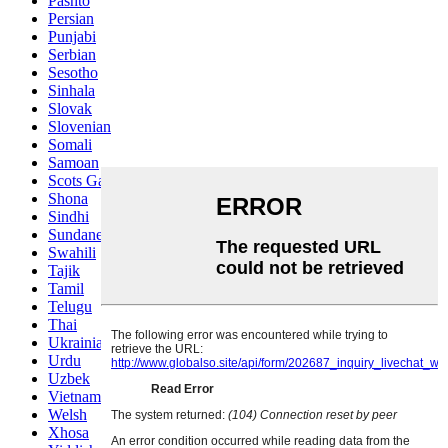
Pashto
Persian
Punjabi
Serbian
Sesotho
Sinhala
Slovak
Slovenian
Somali
Samoan
Scots Gaelic
Shona
Sindhi
Sundanese
Swahili
Tajik
Tamil
Telugu
Thai
Ukrainian
Urdu
Uzbek
Vietnamese
Welsh
Xhosa