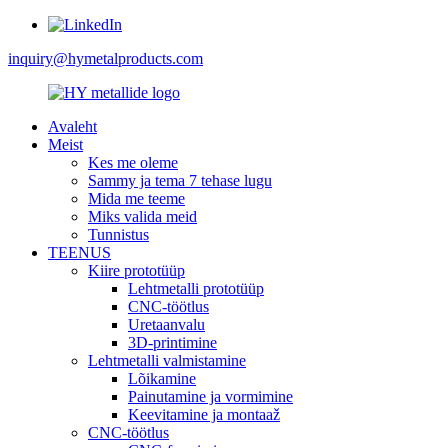
inquiry@hymetalproducts.com
Avaleht
Meist
Kes me oleme
Sammy ja tema 7 tehase lugu
Mida me teeme
Miks valida meid
Tunnistus
TEENUS
Kiire prototüüp
Lehtmetalli prototüüp
CNC-töötlus
Uretaanvalu
3D-printimine
Lehtmetalli valmistamine
Lõikamine
Painutamine ja vormimine
Keevitamine ja montaaž
CNC-töötlus