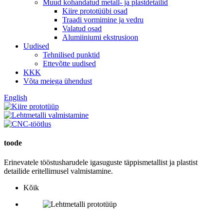
Muud kohandatud metall- ja plastdetailid
Kiire prototüübi osad
Traadi vormimine ja vedru
Valatud osad
Alumiiniumi ekstrusioon
Uudised
Tehnilised punktid
Ettevõtte uudised
KKK
Võta meiega ühendust
English
toode
Erinevatele tööstusharudele igasuguste täppismetallist ja plastist
detailide eritellimusel valmistamine.
Kõik