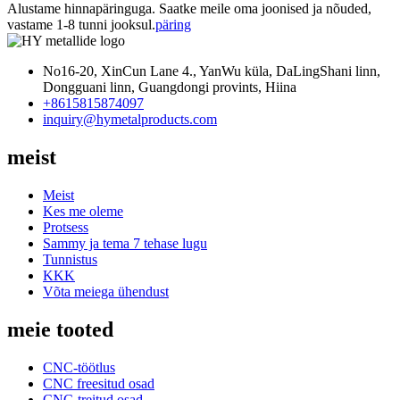
Alustame hinnapäringuga. Saatke meile oma joonised ja nõuded,
vastame 1-8 tunni jooksul.
päring
No16-20, XinCun Lane 4., YanWu küla, DaLingShani linn,
Dongguani linn, Guangdongi provints, Hiina
+8615815874097
inquiry@hymetalproducts.com
meist
Meist
Kes me oleme
Protsess
Sammy ja tema 7 tehase lugu
Tunnistus
KKK
Võta meiega ühendust
meie tooted
CNC-töötlus
CNC freesitud osad
CNC-treitud osad