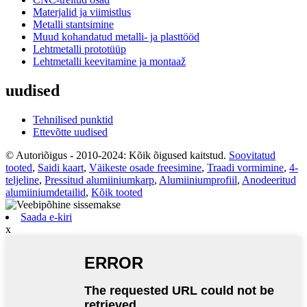
Materjalid ja viimistlus
Metalli stantsimine
Muud kohandatud metalli- ja plasttööd
Lehtmetalli prototüüp
Lehtmetalli keevitamine ja montaaž
uudised
Tehnilised punktid
Ettevõtte uudised
© Autoriõigus - 2010-2024: Kõik õigused kaitstud.
Soovitatud
tooted
,
Saidi kaart
,
Väikeste osade freesimine
,
Traadi vormimine
,
4-
teljeline
,
Pressitud alumiiniumkarp
,
Alumiiniumprofiil
,
Anodeeritud
alumiiniumdetailid
,
Kõik tooted
Saada e-kiri
x